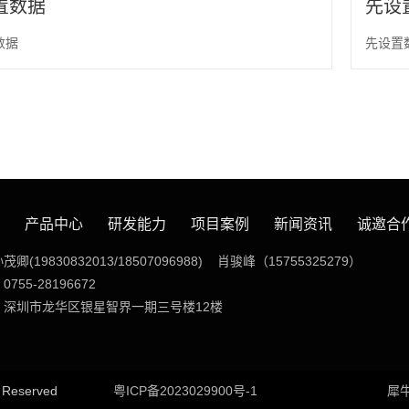
置数据
先设
数据
先设置
产品中心
研发能力
项目案例
新闻资讯
诚邀合
(19830832013/18507096988) 肖骏峰（15755325279）
755-28196672
：深圳市龙华区银星智界一期三号楼12楼
s Reserved
粤ICP备2023029900号-1
犀